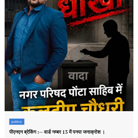
poltics
पीएनएन ब्रेकिं​ग :— वार्ड नम्बर 13 में पनपा जनाक्रोश ।