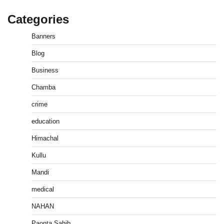
Categories
Banners
Blog
Business
Chamba
crime
education
पीएनएन ब्रेकिंग :— वार्ड नम्बर 11 —— थोथे वादे, झूठी
घोषणाऐ, बाते हवा हवाई। कांग्रेसियो की।
Himachal
Pitamahnews
May 15, 2026
0
Kullu
Mandi
पीएनएन ब्रेकिंग:— वार्ड नम्बर 7 में भाजपा प्रत्याषी की हवांइंया
medical
उडा दी रविन्द्रपाल खुराना ने।
Pitamahnews
May 15, 2026
0
NAHAN
Paonta Sahib