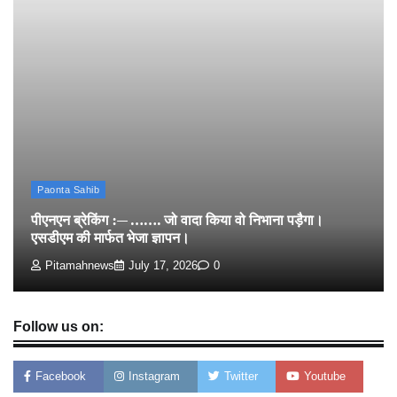
उडा दी रविन्द्रपाल खुराना ने।
Pitamahnews
May 15, 2026
0
पीएनएन ब्रेकिंग :— राष्ट्रीय स्तर पर नाम रोशन किया मिशन
स्कूल के पार्थ ने। पढे पूरी रपट।
Pitamahnews
May 14, 2026
0
Paonta Sahib
पीएनएन ब्रेकिंग :— ……. जो वादा किया वो निभाना पड़ैगा।
एसडीएम की मार्फत भेजा ज्ञापन।
Pitamahnews
July 17, 2026
0
Follow us on:
Facebook
Instagram
Twitter
Youtube