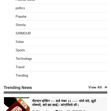
poltics
पीएनएन ब्रेकिंग :— राष्ट्रीय स्तर पर नाम रोशन किया मिशन
स्कूल के पार्थ ने। पढे पूरी रपट।
Popular
Pitamahnews
May 14, 2026
0
Shimla
SIRMOUR
पीएनएन ब्रेकिंग — फर्जी वोटो के आधार हो रहे पांवटा में निकाय
चुनाव। फर्जी वोटो की भरमार।प्रशासन चौकन्ना । शिकायतो
Solan
की भरमार।
Sports
Pitamahnews
May 15, 2026
0
Technology
Travel
पीएनएन ब्रेकिंग :— वार्ड नम्बर 11 —— थोथे वादे, झूठी
घोषणाऐ, बाते हवा हवाई। कांग्रेसियो की।
Trending
Pitamahnews
May 15, 2026
0
Trending News
View All
पीएनएन ब्रेकिंग:— वार्ड नम्बर 7 में भाजपा प्रत्याषी की हवांइंया
उडा दी रविन्द्रपाल खुराना ने।
Pitamahnews
May 15, 2026
0