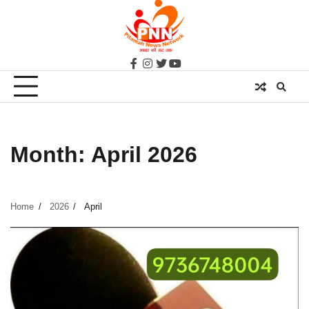
Skip
to
content
facebook
instagram
twitter
youtube
Month:
April 2026
Home
2026
April