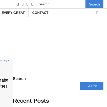
Search
facebook
instagram
twitter
youtube
for:
EVERY GREAT
CONTACT
Search
ज और
व का।
Search
Recent Posts
े