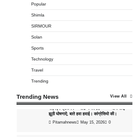
Popular
Shimla
पीएनएन ब्रेकिंग :— राष्ट्रीय स्तर पर नाम रोशन किया
मिशन स्कूल के पार्थ ने। पढे पूरी रपट।
SIRMOUR
Pitamahnews
May 14, 2026
0
Solan
Sports
पीएनएन ब्रेकिंग — फर्जी वोटो के आधार हो रहे पांवटा
में निकाय चुनाव। फर्जी वोटो की भरमार।प्रशासन
Technology
चौकन्ना । शिकायतो की भरमार।
Travel
Pitamahnews
May 15, 2026
0
Trending
पीएनएन ब्रेकिंग :— वार्ड नम्बर 11 —— थोथे वादे,
Trending News
View All
झूठी घोषणाऐ, बाते हवा हवाई। कांग्रेसियो की।
Pitamahnews
May 15, 2026
0
पीएनएन ब्रेकिंग:— वार्ड नम्बर 7 में भाजपा प्रत्याषी की
हवांइंया उडा दी रविन्द्रपाल खुराना ने।