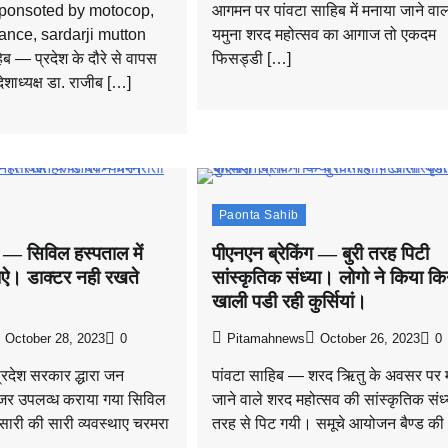
sponsoted by motocop,
आगमन पर पांवटा साहिब में मनाया जाने वा
nce, sardarji mutton
यमुना शरद महोत्सव का आगाज तो एकदम
ब — प्रदेश के दौरे से वापस
फिसड्डी […]
ेशाध्यक्ष डा. राजीब […]
Paonta Sahib
ग — सिविल हस्पताल में
पीएनएन ब्रेकिंग — बुरी तरह पिटी
ाऐ। डाक्टर नही रखते
सांस्कृतिक संध्या। लोगो ने किया क
।
खाली पडी रही कुर्सियां।
October 28, 2023
0
Pitamahnews
October 26, 2023
0
्रदेश सरकार द्धारा जन
पांवटा साहिब — शरद ​ऋितु के अवसर पर 
ेनजर उपलव्ध कराया गया सिविल
जाने वाले शरद महोत्सव की सांस्कृतिक संध्य
ं सारी की सारी व्यवस्थाए चरमरा
तरह से पिट गयी। समूचे आयोजन बैण्ड की