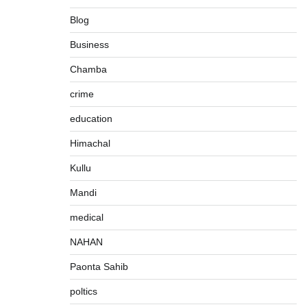
Blog
Business
Chamba
crime
education
Himachal
Kullu
पीएनएन ब्रेकिंग :— वार्ड नम्बर 11 —— थोथे वादे,
Mandi
झूठी घोषणाऐ, बाते हवा हवाई। कांग्रेसियो की।
Pitamahnews
May 15, 2026
0
medical
NAHAN
पीएनएन ब्रेकिंग:— वार्ड नम्बर 7 में भाजपा प्रत्याषी की
Paonta Sahib
हवांइंया उडा दी रविन्द्रपाल खुराना ने।
poltics
Pitamahnews
May 15, 2026
0