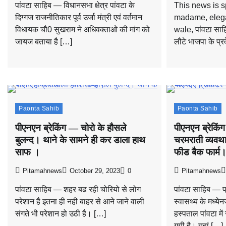
पांवटा साहिब — विधानसभा क्षेत्र पांवटा के
This news is 
दिग्गज राजनीतिकार पूर्व उर्जा मंत्री एवं वर्तमान
madame, elega
विधायक चौ0 सुखराम ने अधिवक्ताओ की मांग को
wale, पांवटा साहि
जायज बताया है […]
लौटे भाजपा के प्रद
Paonta Sahib
Paonta Sahib
पीएनएन ब्रेकिंग — चोरो के हौसले
पीएनएन ब्रेकिं
बुलन्द। थाने के सामने ही कर डाला हाथ
चरमराती व्यवथ
साफ ।
फीड बैक फार्म
Pitamahnews
October 29, 2023
0
Pitamahnews
पांवटा साहिब — शहर बढ रही चोरियो से लोग
पांवटा साहिब — प
परेशान है इतना ही नही बाहर से आने जाने वाली
स्वासथ्य के मध्य
संगते भी परेशान हो उठी है। […]
हस्पताल पांवटा मे
गयी है। यहां […]