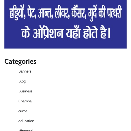
Categories
Banners
Blog
Business
Chamba
crime
education
पीएनएन ब्रेकिंग :— वार्ड नम्बर 11 —— थोथे वादे, झूठी
घोषणाऐ, बाते हवा हवाई। कांग्रेसियो की।
Himachal