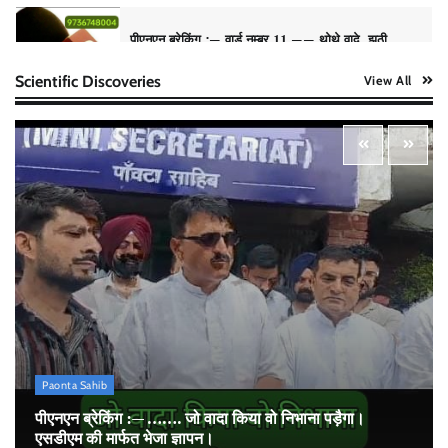
पीएनएन ब्रेकिंग :— वार्ड नम्बर 11 —— थोथे वादे, झूठी
घोषणाऐ, बाते हवा हवाई। कांग्रेसियो की।
Scientific Discoveries
View All
Pitamahnews
May 15, 2026
0
पीएनएन ब्रेकिंग:— वार्ड नम्बर 7 में भाजपा प्रत्याषी की हवांइंया
उडा दी रविन्द्रपाल खुराना ने।
Pitamahnews
May 15, 2026
0
पीएनएन ब्रेकिंग :— राष्ट्रीय स्तर पर नाम रोशन किया मिशन
स्कूल के पार्थ ने। पढे पूरी रपट।
Pitamahnews
May 14, 2026
0
Paonta Sahib
पीएनएन ब्रेकिंग :— ……. जो वादा किया वो निभाना पड़ैगा।
एसडीएम की मार्फत भेजा ज्ञापन।