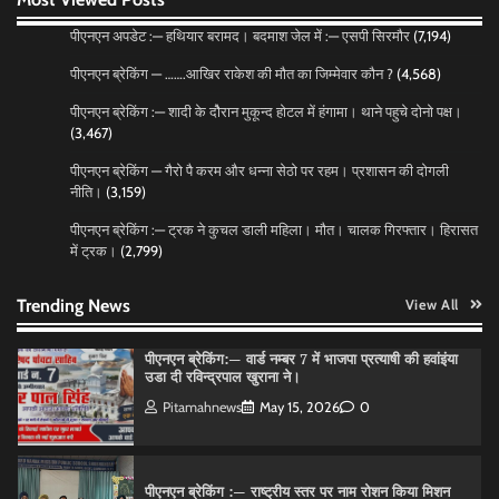
Pitamahnews
May 14, 2026
0
पीएनएन अपडेट :— हथियार बरामद। बदमाश जेल में :— एसपी सिरमौर
(7,194)
पीएनएन ब्रेकिंग — …….आखिर राकेश की मौत का जिम्मेवार कौन ?
(4,568)
पीएनएन ब्रेकिंग — फर्जी वोटो के आधार हो रहे पांवटा में निकाय
चुनाव। फर्जी वोटो की भरमार।प्रशासन चौकन्ना । शिकायतो
पीएनएन ब्रेकिंग :— शादी के दोैरान मुकून्द होटल में हंगामा। थाने पहुचे दोनो पक्ष।
की भरमार।
(3,467)
Pitamahnews
May 15, 2026
0
पीएनएन ब्रेकिंग — गैरो पै करम और धन्ना सेठो पर रहम। प्रशासन की दोगली
नीति।
(3,159)
पीएनएन ब्रेकिंग :— वार्ड नम्बर 11 —— थोथे वादे, झूठी
पीएनएन ब्रेकिंग :— ट्रक ने कुचल डाली महिला। मौत। चालक गिरफ्तार। हिरासत
घोषणाऐ, बाते हवा हवाई। कांग्रेसियो की।
में ट्रक।
(2,799)
Pitamahnews
May 15, 2026
0
Trending News
View All
पीएनएन ब्रेकिंग:— वार्ड नम्बर 7 में भाजपा प्रत्याषी की हवांइंया
उडा दी रविन्द्रपाल खुराना ने।
Pitamahnews
May 15, 2026
0
पीएनएन ब्रेकिंग :— राष्ट्रीय स्तर पर नाम रोशन किया मिशन