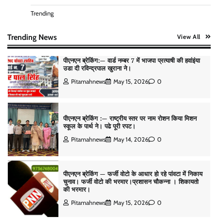
पीएनएन ब्रेकिंग :— वार्ड नम्बर 11 —— थोथे वादे, झूठी
घोषणाऐ, बाते हवा हवाई। कांग्रेसियो की।
Trending
Pitamahnews
May 15, 2026
0
Trending News
View All
पीएनएन ब्रेकिंग:— वार्ड नम्बर 7 में भाजपा प्रत्याषी की हवांइंया
उडा दी रविन्द्रपाल खुराना ने।
Pitamahnews
May 15, 2026
0
पीएनएन ब्रेकिंग :— राष्ट्रीय स्तर पर नाम रोशन किया मिशन
स्कूल के पार्थ ने। पढे पूरी रपट।
Pitamahnews
May 14, 2026
0
पीएनएन ब्रेकिंग — फर्जी वोटो के आधार हो रहे पांवटा में निकाय
चुनाव। फर्जी वोटो की भरमार।प्रशासन चौकन्ना । शिकायतो
की भरमार।
Pitamahnews
May 15, 2026
0