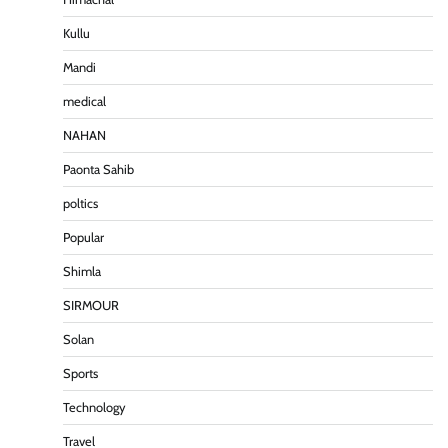
Pitamahnews
May 15, 2026
0
Kullu
Mandi
पीएनएन ब्रेकिंग:— वार्ड नम्बर 7 में भाजपा प्रत्याषी की हवांइंया
medical
उडा दी रविन्द्रपाल खुराना ने।
Pitamahnews
May 15, 2026
0
NAHAN
Paonta Sahib
poltics
पीएनएन ब्रेकिंग :— राष्ट्रीय स्तर पर नाम रोशन किया मिशन
स्कूल के पार्थ ने। पढे पूरी रपट।
Popular
Pitamahnews
May 14, 2026
0
Shimla
SIRMOUR
पीएनएन ब्रेकिंग — फर्जी वोटो के आधार हो रहे पांवटा में निकाय
चुनाव। फर्जी वोटो की भरमार।प्रशासन चौकन्ना । शिकायतो
Solan
की भरमार।
Sports
Pitamahnews
May 15, 2026
0
Technology
Travel