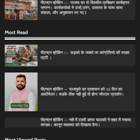
पीएनएन ब्रेकिंग :— भाजपा का दो दिवसीय प्रशिक्षण कार्यक्रम
सम्पन्न। कार्यकर्ताओ मे उर्जा,उमंग, उल्लास के साथ साथ
संकल्प, और अनुशासन भर गए l
Most Read
पीएनएन ब्रेकिंग :— सड़को के जख्मो पर कांग्रेसियो की मरहम
पीएनएन ब्रेकिंग :— वार्ड नम्बर 11 —— थोथे वादे, झूठी
पट्टी ।
घोषणाऐ, बाते हवा हवाई। कांग्रेसियो की।
Pitamahnews
May 15, 2026
0
पीएनएन ब्रेकिंग — भाजयुमो का प्रशासन को 15 दिन का
पीएनएन ब्रेकिंग:— वार्ड नम्बर 7 में भाजपा प्रत्याषी की हवांइंया
अल्टीमेटम। सडके ठीक नही हुई तो होगा जोरदार प्रदर्शन।
उडा दी रविन्द्रपाल खुराना ने।
Pitamahnews
May 15, 2026
0
पीएनएन ब्रेकिंग — नशे में टल्ली डम्पर चालको ने शहर में मचाया
ताण्डव। कानून व्यवस्था को दिखाया ठैगा।
पीएनएन ब्रेकिंग :— राष्ट्रीय स्तर पर नाम रोशन किया मिशन
स्कूल के पार्थ ने। पढे पूरी रपट।
Most Viewed Posts