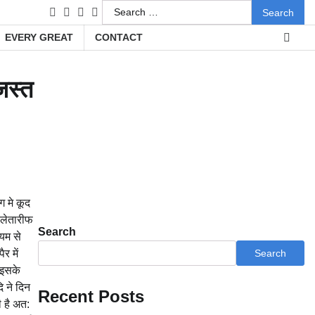
Search
facebook
instagram
twitter
youtube
for:
EVERY GREAT
CONTACT
जस्त
ग मे कूद
िलेतारीफ
Search
यम से
र में
Search
 इसके
ि ने दिन
Recent Posts
 है अत: