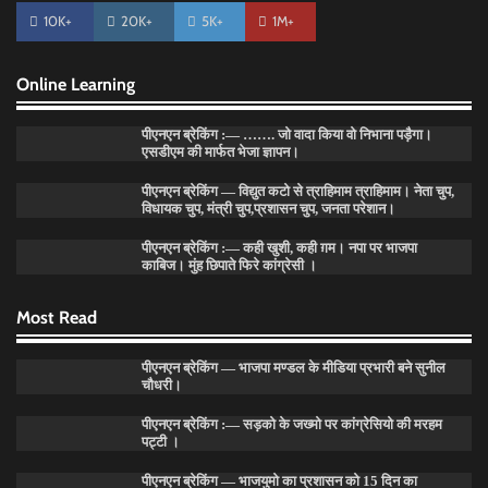
10K+
20K+
5K+
1M+
Online Learning
पीएनएन ब्रेकिंग :— ……. जो वादा किया वो निभाना पड़ैगा।
एसडीएम की मार्फत भेजा ज्ञापन।
पीएनएन ब्रेकिंग — विद्युत कटो से त्राहिमाम त्राहिमाम। नेता चुप,
विधायक चुप, मंत्री चुप,प्रशासन चुप, जनता परेशान।
पीएनएन ब्रेकिंग :— कही खुशी, कही ग़म। नपा पर भाजपा
काबिज। मुंह छिपाते फिरे कांग्रेसी ।
पीएनएन ब्रेकिंग — फर्जी वोटो के आधार हो रहे पांवटा में निकाय
Most Read
चुनाव। फर्जी वोटो की भरमार।प्रशासन चौकन्ना । शिकायतो की
भरमार।
Pitamahnews
May 15, 2026
0
पीएनएन ब्रेकिंग — भाजपा मण्डल के मीडिया प्रभारी बने सुनील
चौधरी।
पीएनएन ब्रेकिंग :— सड़को के जख्मो पर कांग्रेसियो की मरहम
पट्टी ।
पीएनएन ब्रेकिंग :— वार्ड नम्बर 11 —— थोथे वादे, झूठी घोषणाऐ,
बाते हवा हवाई। कांग्रेसियो की।
पीएनएन ब्रेकिंग — भाजयुमो का प्रशासन को 15 दिन का