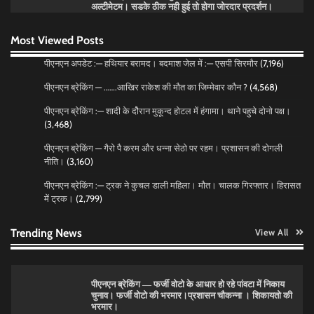
Pitamahnews
May 15, 2026
0
अल्टीमेटम। सडके ठीक नही हुई तो होगा जोरदार प्रदर्शन।
Most Viewed Posts
पीएनएन ब्रेकिंग:— वार्ड नम्बर 7 में भाजपा प्रत्याषी की हवांइंया
पीएनएन अपडेट :— हथियार बरामद। बदमाश जेल में :— एसपी सिरमौर
(7,196)
उडा दी रविन्द्रपाल खुराना ने।
Pitamahnews
May 15, 2026
0
पीएनएन ब्रेकिंग — …….आखिर राकेश की मौत का जिम्मेवार कौन ?
(4,568)
पीएनएन ब्रेकिंग :— शादी के दोैरान मुकून्द होटल में हंगामा। थाने पहुचे दोनो पक्ष।
(3,468)
पीएनएन ब्रेकिंग :— डंके की चोट पर
पीएनएन ब्रेकिंग — गैरो पै करम और धन्ना सेठो पर रहम। प्रशासन की दोगली
नीति।
(3,160)
Pitamahnews
May 16, 2026
0
पीएनएन ब्रेकिंग :— ट्रक ने कुचल डाली महिला। मौत। चालक गिरफ्तार। हिरासत
में ट्रक।
(2,799)
पीएनएन ब्रेकिंग — फर्जी वोटो के आधार हो रहे पांवटा में निकाय
चुनाव। फर्जी वोटो की भरमार।प्रशासन चौकन्ना । शिकायतो की
Trending News
View All
भरमार।
Pitamahnews
May 15, 2026
0
पीएनएन ब्रेकिंग :— वार्ड नम्बर 11 —— थोथे वादे, झूठी घोषणाऐ,