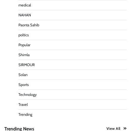
medical
NAHAN
पीएनएन ब्रेकिंग :— वार्ड नम्बर 11 —— थोथे वादे, झूठी घोषणाऐ,
बाते हवा हवाई। कांग्रेसियो की।
Paonta Sahib
Pitamahnews
May 15, 2026
0
poltics
Popular
पीएनएन ब्रेकिंग:— वार्ड नम्बर 7 में भाजपा प्रत्याषी की हवांइंया
Shimla
उडा दी रविन्द्रपाल खुराना ने।
Pitamahnews
May 15, 2026
0
SIRMOUR
Solan
Sports
पीएनएन ब्रेकिंग :— डंके की चोट पर
Technology
Pitamahnews
May 16, 2026
0
Travel
Trending
पीएनएन ब्रेकिंग — फर्जी वोटो के आधार हो रहे पांवटा में निकाय
चुनाव। फर्जी वोटो की भरमार।प्रशासन चौकन्ना । शिकायतो की
Trending News
View All
भरमार।