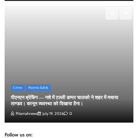
चुनाव। फर्जी वोटो की भरमार।प्रशासन चौकन्ना । शिकायतो की
भरमार।
Pitamahnews
May 15, 2026
0
पीएनएन ब्रेकिंग :— वार्ड नम्बर 11 —— थोथे वादे, झूठी घोषणाऐ,
बाते हवा हवाई। कांग्रेसियो की।
Pitamahnews
May 15, 2026
0
पीएनएन ब्रेकिंग:— वार्ड नम्बर 7 में भाजपा प्रत्याषी की हवांइंया
उडा दी रविन्द्रपाल खुराना ने।
Crime
Paonta Sahib
Pitamahnews
May 15, 2026
0
पीएनएन ब्रेकिंग — नशे में टल्ली डम्पर चालको ने शहर में मचाया
ताण्डव। कानून व्यवस्था को दिखाया ठैगा।
Pitamahnews
July 19, 2026
0
Follow us on: