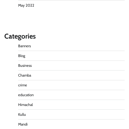
May 2022
Categories
Banners
Blog
Business
Chamba
crime
education
Himachal
पीएनएन ब्रेकिंग — फर्जी वोटो के आधार हो रहे पांवटा में निकाय
चुनाव। फर्जी वोटो की भरमार।प्रशासन चौकन्ना । शिकायतो की
Kullu
भरमार।
Mandi
Pitamahnews
May 15, 2026
0