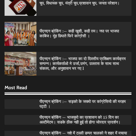
चुप, विधायक चुप, मंत्री चुप,प्रशासन चुप, जनता परेशान।
पीएनएन ब्रेकिंग :— कही खुशी, कही ग़म। नपा पर भाजपा
काबिज। मुंह छिपाते फिरे कांग्रेसी ।
पीएनएन ब्रेकिंग :— भाजपा का दो दिवसीय प्रशिक्षण कार्यक्रम
सम्पन्न। कार्यकर्ताओ मे उर्जा,उमंग, उल्लास के साथ साथ
पीएनएन ब्रेकिंग :— वार्ड नम्बर 11 —— थोथे वादे, झूठी
संकल्प, और अनुशासन भर गए l
घोषणाऐ, बाते हवा हवाई। कांग्रेसियो की।
Pitamahnews
May 15, 2026
0
Most Read
पीएनएन ब्रेकिंग :— सड़को के जख्मो पर कांग्रेसियो की मरहम
पीएनएन ब्रेकिंग:— वार्ड नम्बर 7 में भाजपा प्रत्याषी की हवांइंया
पट्टी ।
उडा दी रविन्द्रपाल खुराना ने।
पीएनएन ब्रेकिंग — भाजयुमो का प्रशासन को 15 दिन का
Pitamahnews
May 15, 2026
0
अल्टीमेटम। सडके ठीक नही हुई तो होगा जोरदार प्रदर्शन।
पीएनएन ब्रेकिंग — नशे में टल्ली डम्पर चालको ने शहर में मचाया