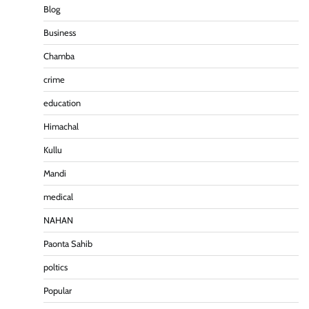
Blog
Business
Chamba
crime
education
पीएनएन ब्रेकिंग :— वार्ड नम्बर 11 —— थोथे वादे, झूठी
घोषणाऐ, बाते हवा हवाई। कांग्रेसियो की।
Himachal
Pitamahnews
May 15, 2026
0
Kullu
Mandi
पीएनएन ब्रेकिंग:— वार्ड नम्बर 7 में भाजपा प्रत्याषी की हवांइंया
medical
उडा दी रविन्द्रपाल खुराना ने।
Pitamahnews
May 15, 2026
0
NAHAN
Paonta Sahib
poltics
पीएनएन ब्रेकिंग :— राष्ट्रीय स्तर पर नाम रोशन किया मिशन
स्कूल के पार्थ ने। पढे पूरी रपट।
Popular
Pitamahnews
May 14, 2026
0