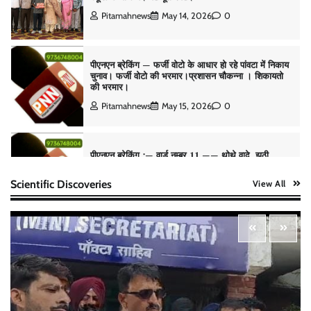
Pitamahnews
May 14, 2026
0
पीएनएन ब्रेकिंग — फर्जी वोटो के आधार हो रहे पांवटा में निकाय
चुनाव। फर्जी वोटो की भरमार।प्रशासन चौकन्ना । शिकायतो
की भरमार।
Pitamahnews
May 15, 2026
0
पीएनएन ब्रेकिंग :— वार्ड नम्बर 11 —— थोथे वादे, झूठी
घोषणाऐ, बाते हवा हवाई। कांग्रेसियो की।
Scientific Discoveries
View All
Pitamahnews
May 15, 2026
0
पीएनएन ब्रेकिंग:— वार्ड नम्बर 7 में भाजपा प्रत्याषी की हवांइंया
उडा दी रविन्द्रपाल खुराना ने।
Pitamahnews
May 15, 2026
0