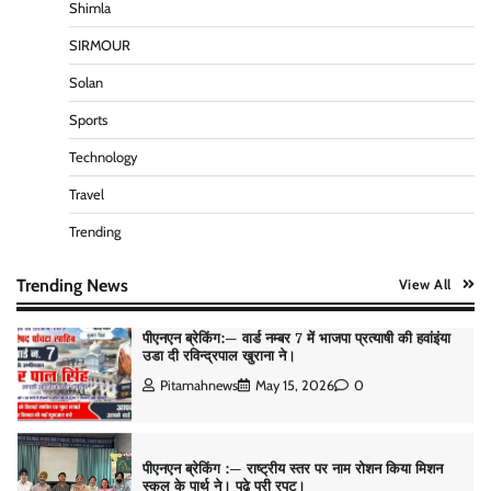
Shimla
SIRMOUR
पीएनएन ब्रेकिंग — फर्जी वोटो के आधार हो रहे पांवटा में निकाय
चुनाव। फर्जी वोटो की भरमार।प्रशासन चौकन्ना । शिकायतो
Solan
की भरमार।
Sports
Pitamahnews
May 15, 2026
0
Technology
Travel
पीएनएन ब्रेकिंग :— वार्ड नम्बर 11 —— थोथे वादे, झूठी
घोषणाऐ, बाते हवा हवाई। कांग्रेसियो की।
Trending
Pitamahnews
May 15, 2026
0
Trending News
View All
पीएनएन ब्रेकिंग:— वार्ड नम्बर 7 में भाजपा प्रत्याषी की हवांइंया
उडा दी रविन्द्रपाल खुराना ने।
Pitamahnews
May 15, 2026
0
पीएनएन ब्रेकिंग :— राष्ट्रीय स्तर पर नाम रोशन किया मिशन
स्कूल के पार्थ ने। पढे पूरी रपट।