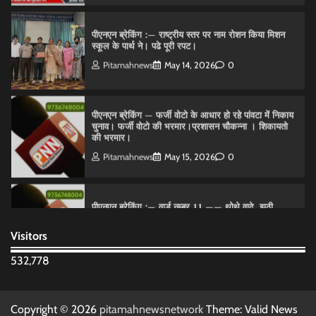
पीएनएन ब्रेकिंग :— राष्ट्रीय स्तर पर नाम रोशन किया मिशन
स्कूल के पार्थ ने। पढे पूरी रपट।
Pitamahnews
May 14, 2026
0
पीएनएन ब्रेकिंग — फर्जी वोटो के आधार हो रहे पांवटा में निकाय
चुनाव। फर्जी वोटो की भरमार।प्रशासन चौकन्ना । शिकायतो
की भरमार।
Pitamahnews
May 15, 2026
0
पीएनएन ब्रेकिंग :— वार्ड नम्बर 11 —— थोथे वादे, झूठी
घोषणाऐ, बाते हवा हवाई। कांग्रेसियो की।
Visitors
Pitamahnews
May 15, 2026
0
532,778
पीएनएन ब्रेकिंग:— वार्ड नम्बर 7 में भाजपा प्रत्याषी की हवांइंया
उडा दी रविन्द्रपाल खुराना ने।
Copyright © 2026
pitamahnewsnetwork
Theme: Valid News