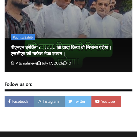
पीएनएन ब्रेकिंग :— राष्ट्रीय स्तर पर नाम रोशन किया मिशन
स्कूल के पार्थ ने। पढे पूरी रपट।
Pitamahnews
May 14, 2026
0
Paonta Sahib
पीएनएन ब्रेकिंग :— ……. जो वादा किया वो निभाना पड़ैगा।
एसडीएम की मार्फत भेजा ज्ञापन।
Pitamahnews
July 17, 2026
0
Follow us on:
Facebook
Instagram
Twitter
Youtube