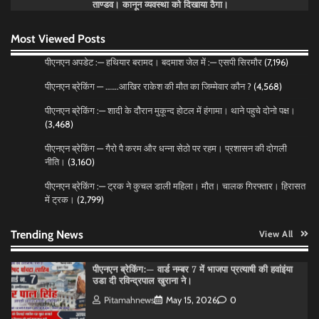
ताण्डव। कानून व्यवस्था को दिखाया ठैगा।
पीएनएन ब्रेकिंग :— राष्ट्रीय स्तर पर नाम रोशन किया मिशन
स्कूल के पार्थ ने। पढे पूरी रपट।
Most Viewed Posts
Pitamahnews
May 14, 2026
0
पीएनएन अपडेट :— हथियार बरामद। बदमाश जेल में :— एसपी सिरमौर
(7,196)
पीएनएन ब्रेकिंग — …….आखिर राकेश की मौत का जिम्मेवार कौन ?
(4,568)
पीएनएन ब्रेकिंग — फर्जी वोटो के आधार हो रहे पांवटा में निकाय
चुनाव। फर्जी वोटो की भरमार।प्रशासन चौकन्ना । शिकायतो
पीएनएन ब्रेकिंग :— शादी के दोैरान मुकून्द होटल में हंगामा। थाने पहुचे दोनो पक्ष।
की भरमार।
(3,468)
Pitamahnews
May 15, 2026
0
पीएनएन ब्रेकिंग — गैरो पै करम और धन्ना सेठो पर रहम। प्रशासन की दोगली
नीति।
(3,160)
पीएनएन ब्रेकिंग :— वार्ड नम्बर 11 —— थोथे वादे, झूठी
पीएनएन ब्रेकिंग :— ट्रक ने कुचल डाली महिला। मौत। चालक गिरफ्तार। हिरासत
घोषणाऐ, बाते हवा हवाई। कांग्रेसियो की।
में ट्रक।
(2,799)
Pitamahnews
May 15, 2026
0
Trending News
View All
पीएनएन ब्रेकिंग:— वार्ड नम्बर 7 में भाजपा प्रत्याषी की हवांइंया
उडा दी रविन्द्रपाल खुराना ने।
Pitamahnews
May 15, 2026
0