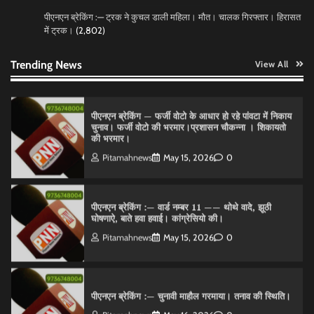
पीएनएन ब्रेकिंग :— ट्रक ने कुचल डाली महिला। मौत। चालक गिरफ्तार। हिरासत
में ट्रक।
(2,802)
पीएनएन ब्रेकिंग :— डंके की चोट पर
Pitamahnews
May 16, 2026
0
Trending News
View All
पीएनएन ब्रेकिंग — फर्जी वोटो के आधार हो रहे पांवटा में निकाय
चुनाव। फर्जी वोटो की भरमार।प्रशासन चौकन्ना । शिकायतो
की भरमार।
Pitamahnews
May 15, 2026
0
पीएनएन ब्रेकिंग :— वार्ड नम्बर 11 —— थोथे वादे, झूठी
घोषणाऐ, बाते हवा हवाई। कांग्रेसियो की।
Pitamahnews
May 15, 2026
0
पीएनएन ब्रेकिंग :— चुनावी माहौल गरमाया। तनाव की स्थिति।