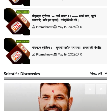
पीएनएन ब्रेकिंग :— वार्ड नम्बर 11 —— थोथे वादे, झूठी
घोषणाऐ, बाते हवा हवाई। कांग्रेसियो की।
Pitamahnews
May 15, 2026
0
पीएनएन ब्रेकिंग :— चुनावी माहौल गरमाया। तनाव की स्थिति।
Pitamahnews
May 16, 2026
0
Scientific Discoveries
View All
पीएनएन ब्रेकिंग :— डंके की चोट पर
Pitamahnews
May 16, 2026
0
पीएनएन ब्रेकिंग — फर्जी वोटो के आधार हो रहे पांवटा में निकाय
चुनाव। फर्जी वोटो की भरमार।प्रशासन चौकन्ना । शिकायतो