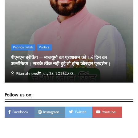
की भरमार।
Pitamahnews
May 15, 2026
0
पीएनएन ब्रेकिंग :— वार्ड नम्बर 11 —— थोथे वादे, झूठी
घोषणाऐ, बाते हवा हवाई। कांग्रेसियो की।
Pitamahnews
May 15, 2026
0
Paonta Sahib
Poltics
पीएनएन ब्रेकिंग — भाजयुमो का प्रशासन को 15 दिन का
अल्टीमेटम। सडके ठीक नही हुई तो होगा जोरदार प्रदर्शन।
Pitamahnews
July 23, 2026
0
Follow us on:
Facebook
Instagram
Twitter
Youtube