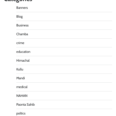
Banners
Blog
Business
Chamba
crime
education
Himachal
पीएनएन ब्रेकिंग :— डंके की चोट पर
Kullu
Pitamahnews
May 16, 2026
0
Mandi
medical
पीएनएन ब्रेकिंग — फर्जी वोटो के आधार हो रहे पांवटा में निकाय
चुनाव। फर्जी वोटो की भरमार।प्रशासन चौकन्ना । शिकायतो
NAHAN
की भरमार।
Paonta Sahib
Pitamahnews
May 15, 2026
0
poltics