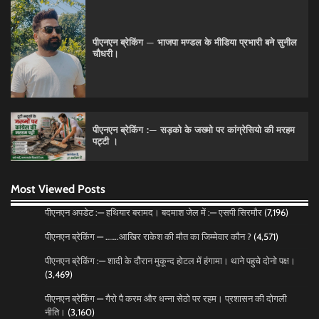
पीएनएन ब्रेकिंग :— डंके की चोट पर
Pitamahnews
May 16, 2026
0
पीएनएन ब्रेकिंग — भाजपा मण्डल के मीडिया प्रभारी बने सुनील
चौधरी।
पीएनएन ब्रेकिंग — फर्जी वोटो के आधार हो रहे पांवटा में निकाय
चुनाव। फर्जी वोटो की भरमार।प्रशासन चौकन्ना । शिकायतो
की भरमार।
पीएनएन ब्रेकिंग :— सड़को के जख्मो पर कांग्रेसियो की मरहम
Pitamahnews
May 15, 2026
0
पट्टी ।
पीएनएन ब्रेकिंग :— वार्ड नम्बर 11 —— थोथे वादे, झूठी
Most Viewed Posts
घोषणाऐ, बाते हवा हवाई। कांग्रेसियो की।
पीएनएन अपडेट :— हथियार बरामद। बदमाश जेल में :— एसपी सिरमौर
(7,196)
Pitamahnews
May 15, 2026
0
पीएनएन ब्रेकिंग — …….आखिर राकेश की मौत का जिम्मेवार कौन ?
(4,571)
पीएनएन ब्रेकिंग :— शादी के दोैरान मुकून्द होटल में हंगामा। थाने पहुचे दोनो पक्ष।
(3,469)
पीएनएन ब्रेकिंग :— चुनावी माहौल गरमाया। तनाव की स्थिति।
Pitamahnews
May 16, 2026
0
पीएनएन ब्रेकिंग — गैरो पै करम और धन्ना सेठो पर रहम। प्रशासन की दोगली
नीति।
(3,160)