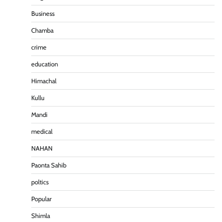
Business
Chamba
crime
education
पीएनएन ब्रेकिंग :— वार्ड नम्बर 11 —— थोथे वादे, झूठी
घोषणाऐ, बाते हवा हवाई। कांग्रेसियो की।
Himachal
Pitamahnews
May 15, 2026
0
Kullu
Mandi
पीएनएन ब्रेकिंग:— वार्ड नम्बर 7 में भाजपा प्रत्याषी की हवांइंया
medical
उडा दी रविन्द्रपाल खुराना ने।
Pitamahnews
May 15, 2026
0
NAHAN
Paonta Sahib
poltics
पीएनएन ब्रेकिंग :— राष्ट्रीय स्तर पर नाम रोशन किया मिशन
स्कूल के पार्थ ने। पढे पूरी रपट।
Popular
Pitamahnews
May 14, 2026
0
Shimla