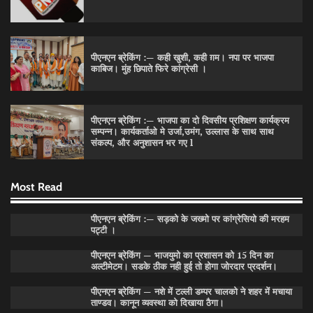
पीएनएन ब्रेकिंग :— कही खुशी, कही ग़म। नपा पर भाजपा
काबिज। मुंह छिपाते फिरे कांग्रेसी ।
पीएनएन ब्रेकिंग :— भाजपा का दो दिवसीय प्रशिक्षण कार्यक्रम
सम्पन्न। कार्यकर्ताओ मे उर्जा,उमंग, उल्लास के साथ साथ
पीएनएन ब्रेकिंग :— वार्ड नम्बर 11 —— थोथे वादे, झूठी
संकल्प, और अनुशासन भर गए l
घोषणाऐ, बाते हवा हवाई। कांग्रेसियो की।
Pitamahnews
May 15, 2026
0
Most Read
पीएनएन ब्रेकिंग :— सड़को के जख्मो पर कांग्रेसियो की मरहम
पीएनएन ब्रेकिंग:— वार्ड नम्बर 7 में भाजपा प्रत्याषी की हवांइंया
पट्टी ।
उडा दी रविन्द्रपाल खुराना ने।
पीएनएन ब्रेकिंग — भाजयुमो का प्रशासन को 15 दिन का
Pitamahnews
May 15, 2026
0
अल्टीमेटम। सडके ठीक नही हुई तो होगा जोरदार प्रदर्शन।
पीएनएन ब्रेकिंग — नशे में टल्ली डम्पर चालको ने शहर में मचाया
ताण्डव। कानून व्यवस्था को दिखाया ठैगा।
पीएनएन ब्रेकिंग :— राष्ट्रीय स्तर पर नाम रोशन किया मिशन