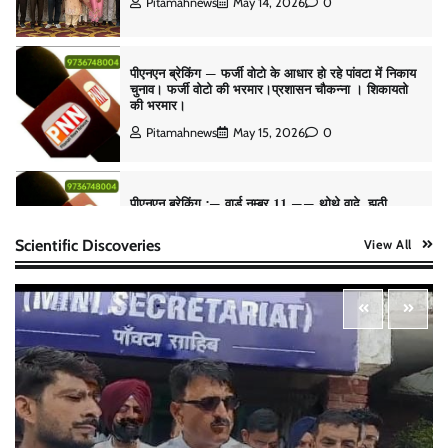
Pitamahnews
May 14, 2026
0
पीएनएन ब्रेकिंग — फर्जी वोटो के आधार हो रहे पांवटा में निकाय
चुनाव। फर्जी वोटो की भरमार।प्रशासन चौकन्ना । शिकायतो
की भरमार।
Pitamahnews
May 15, 2026
0
पीएनएन ब्रेकिंग :— वार्ड नम्बर 11 —— थोथे वादे, झूठी
घोषणाऐ, बाते हवा हवाई। कांग्रेसियो की।
Scientific Discoveries
View All
Pitamahnews
May 15, 2026
0
पीएनएन ब्रेकिंग:— वार्ड नम्बर 7 में भाजपा प्रत्याषी की हवांइंया
उडा दी रविन्द्रपाल खुराना ने।
Pitamahnews
May 15, 2026
0
पीएनएन ब्रेकिंग :— राष्ट्रीय स्तर पर नाम रोशन किया मिशन