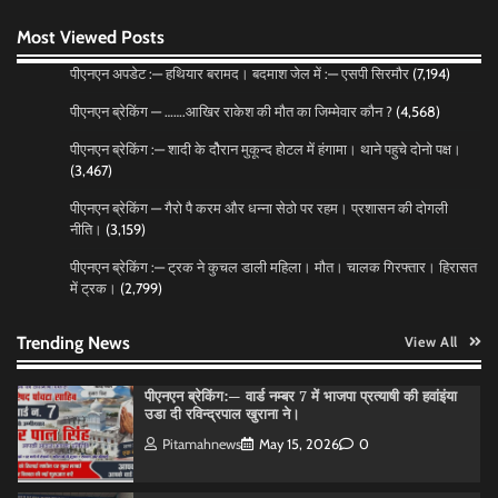
स्कूल के पार्थ ने। पढे पूरी रपट।
Most Viewed Posts
Pitamahnews
May 14, 2026
0
पीएनएन अपडेट :— हथियार बरामद। बदमाश जेल में :— एसपी सिरमौर
(7,194)
पीएनएन ब्रेकिंग — …….आखिर राकेश की मौत का जिम्मेवार कौन ?
(4,568)
पीएनएन ब्रेकिंग — फर्जी वोटो के आधार हो रहे पांवटा में निकाय
चुनाव। फर्जी वोटो की भरमार।प्रशासन चौकन्ना । शिकायतो
पीएनएन ब्रेकिंग :— शादी के दोैरान मुकून्द होटल में हंगामा। थाने पहुचे दोनो पक्ष।
की भरमार।
(3,467)
Pitamahnews
May 15, 2026
0
पीएनएन ब्रेकिंग — गैरो पै करम और धन्ना सेठो पर रहम। प्रशासन की दोगली
नीति।
(3,159)
पीएनएन ब्रेकिंग :— वार्ड नम्बर 11 —— थोथे वादे, झूठी
पीएनएन ब्रेकिंग :— ट्रक ने कुचल डाली महिला। मौत। चालक गिरफ्तार। हिरासत
घोषणाऐ, बाते हवा हवाई। कांग्रेसियो की।
में ट्रक।
(2,799)
Pitamahnews
May 15, 2026
0
Trending News
View All
पीएनएन ब्रेकिंग:— वार्ड नम्बर 7 में भाजपा प्रत्याषी की हवांइंया
उडा दी रविन्द्रपाल खुराना ने।
Pitamahnews
May 15, 2026
0