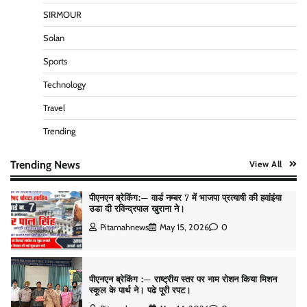
SIRMOUR
पीएनएन ब्रेकिंग — फर्जी वोटो के आधार हो रहे पांवटा में निकाय
चुनाव। फर्जी वोटो की भरमार।प्रशासन चौकन्ना । शिकायतो
Solan
की भरमार।
Sports
Pitamahnews
May 15, 2026
0
Technology
Travel
पीएनएन ब्रेकिंग :— वार्ड नम्बर 11 —— थोथे वादे, झूठी
घोषणाऐ, बाते हवा हवाई। कांग्रेसियो की।
Trending
Pitamahnews
May 15, 2026
0
Trending News
View All
पीएनएन ब्रेकिंग:— वार्ड नम्बर 7 में भाजपा प्रत्याषी की हवांइंया
उडा दी रविन्द्रपाल खुराना ने।
Pitamahnews
May 15, 2026
0
पीएनएन ब्रेकिंग :— राष्ट्रीय स्तर पर नाम रोशन किया मिशन
स्कूल के पार्थ ने। पढे पूरी रपट।