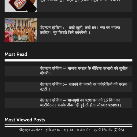
पीएनएन ब्रेकिंग :— कही खुशी, कही ग़म। नपा पर भाजपा
काबिज। मुंह छिपाते फिरे कांग्रेसी ।
पीएनएन ब्रेकिंग — फर्जी वोटो के आधार हो रहे पांवटा में निकाय
चुनाव। फर्जी वोटो की भरमार।प्रशासन चौकन्ना । शिकायतो
की भरमार।
Most Read
Pitamahnews
May 15, 2026
0
पीएनएन ब्रेकिंग — भाजपा मण्डल के मीडिया प्रभारी बने सुनील
चौधरी।
पीएनएन ब्रेकिंग :— वार्ड नम्बर 11 —— थोथे वादे, झूठी
पीएनएन ब्रेकिंग :— सड़को के जख्मो पर कांग्रेसियो की मरहम
घोषणाऐ, बाते हवा हवाई। कांग्रेसियो की।
पट्टी ।
Pitamahnews
May 15, 2026
0
पीएनएन ब्रेकिंग — भाजयुमो का प्रशासन को 15 दिन का
अल्टीमेटम। सडके ठीक नही हुई तो होगा जोरदार प्रदर्शन।
पीएनएन ब्रेकिंग:— वार्ड नम्बर 7 में भाजपा प्रत्याषी की हवांइंया
Most Viewed Posts
उडा दी रविन्द्रपाल खुराना ने।
पीएनएन अपडेट :— हथियार बरामद। बदमाश जेल में :— एसपी सिरमौर
(7,196)
Pitamahnews
May 15, 2026
0