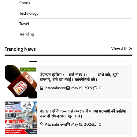
पीएनएन ब्रेकिंग :— डंके की चोट पर
Sports
Pitamahnews
May 16, 2026
0
Technology
Travel
Trending
पीएनएन ब्रेकिंग — फर्जी वोटो के आधार हो रहे पांवटा में निकाय
चुनाव। फर्जी वोटो की भरमार।प्रशासन चौकन्ना । शिकायतो
की भरमार।
Trending News
View All
Pitamahnews
May 15, 2026
0
पीएनएन ब्रेकिंग :— वार्ड नम्बर 11 —— थोथे वादे, झूठी
घोषणाऐ, बाते हवा हवाई। कांग्रेसियो की।
Pitamahnews
May 15, 2026
0
पीएनएन ब्रेकिंग:— वार्ड नम्बर 7 में भाजपा प्रत्याषी की हवांइंया
उडा दी रविन्द्रपाल खुराना ने।
Pitamahnews
May 15, 2026
0