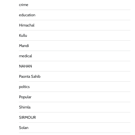
crime
education
पीएनएन ब्रेकिंग — फर्जी वोटो के आधार हो रहे पांवटा में निकाय
Himachal
चुनाव। फर्जी वोटो की भरमार।प्रशासन चौकन्ना । शिकायतो
की भरमार।
Kullu
Pitamahnews
May 15, 2026
0
Mandi
medical
पीएनएन ब्रेकिंग :— वार्ड नम्बर 11 —— थोथे वादे, झूठी
NAHAN
घोषणाऐ, बाते हवा हवाई। कांग्रेसियो की।
Paonta Sahib
Pitamahnews
May 15, 2026
0
poltics
Popular
पीएनएन ब्रेकिंग:— वार्ड नम्बर 7 में भाजपा प्रत्याषी की हवांइंया
उडा दी रविन्द्रपाल खुराना ने।
Shimla
Pitamahnews
May 15, 2026
0
SIRMOUR
Solan