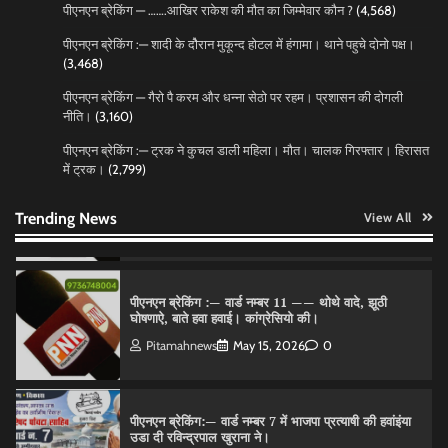
पीएनएन ब्रेकिंग — …….आखिर राकेश की मौत का जिम्मेवार कौन ?
(4,568)
पीएनएन ब्रेकिंग :— शादी के दोैरान मुकून्द होटल में हंगामा। थाने पहुचे दोनो पक्ष।
(3,468)
पीएनएन ब्रेकिंग :— डंके की चोट पर
Pitamahnews
May 16, 2026
0
पीएनएन ब्रेकिंग — गैरो पै करम और धन्ना सेठो पर रहम। प्रशासन की दोगली
नीति।
(3,160)
पीएनएन ब्रेकिंग :— ट्रक ने कुचल डाली महिला। मौत। चालक गिरफ्तार। हिरासत
में ट्रक।
(2,799)
पीएनएन ब्रेकिंग — फर्जी वोटो के आधार हो रहे पांवटा में निकाय
चुनाव। फर्जी वोटो की भरमार।प्रशासन चौकन्ना । शिकायतो
की भरमार।
Trending News
View All
Pitamahnews
May 15, 2026
0
पीएनएन ब्रेकिंग :— वार्ड नम्बर 11 —— थोथे वादे, झूठी
घोषणाऐ, बाते हवा हवाई। कांग्रेसियो की।
Pitamahnews
May 15, 2026
0
पीएनएन ब्रेकिंग:— वार्ड नम्बर 7 में भाजपा प्रत्याषी की हवांइंया
उडा दी रविन्द्रपाल खुराना ने।