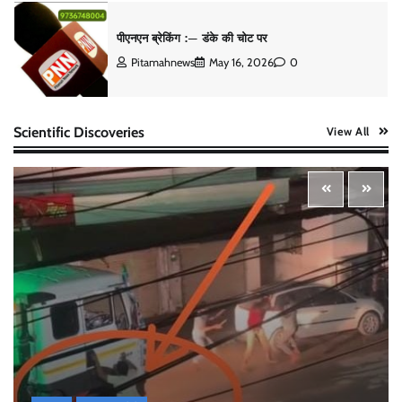
पीएनएन ब्रेकिंग :— डंके की चोट पर
Pitamahnews
May 16, 2026
0
Scientific Discoveries
View All
पीएनएन ब्रेकिंग — फर्जी वोटो के आधार हो रहे पांवटा में निकाय
चुनाव। फर्जी वोटो की भरमार।प्रशासन चौकन्ना । शिकायतो
की भरमार।
Pitamahnews
May 15, 2026
0
पीएनएन ब्रेकिंग :— वार्ड नम्बर 11 —— थोथे वादे, झूठी
घोषणाऐ, बाते हवा हवाई। कांग्रेसियो की।
Pitamahnews
May 15, 2026
0
पीएनएन ब्रेकिंग:— वार्ड नम्बर 7 में भाजपा प्रत्याषी की हवांइंया
उडा दी रविन्द्रपाल खुराना ने।
Pitamahnews
May 15, 2026
0